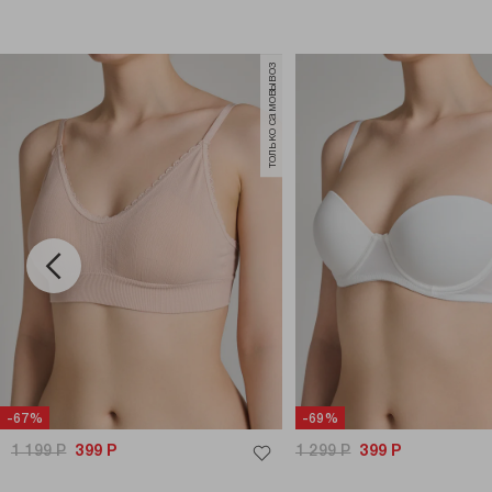
только самовывоз
-67%
-69%
1 199
Р
399
Р
1 299
Р
399
Р