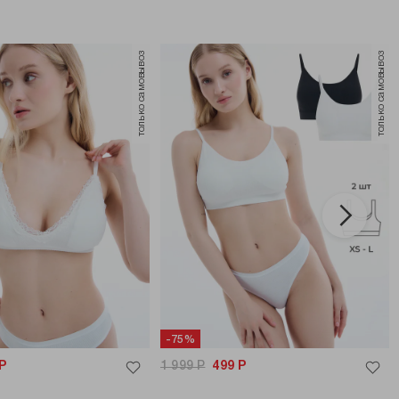
только самовывоз
только самовывоз
-75%
Р
1 999
Р
499
Р