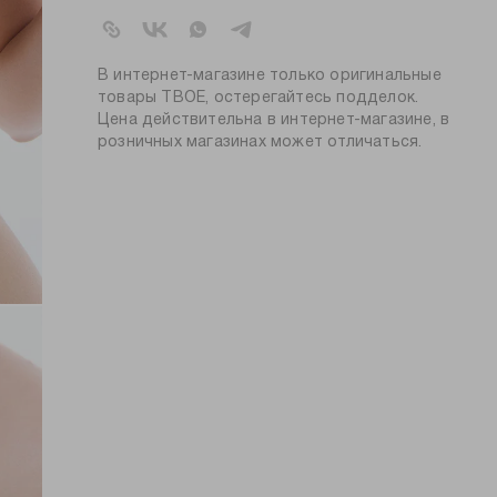
артикул:
b3243
коллекция:
весна-лето 2025
вид застежки:
крючки
В интернет-магазине только оригинальные
цвет:
бежевый
товары ТВОЕ, остерегайтесь подделок.
Цена действительна в интернет-магазине, в
состав:
90% нейлон, 10% эластан
розничных магазинах может отличаться.
узор:
однотонный
вид бретелей:
тонкие
пол:
женский