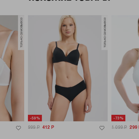
только самовывоз
только самовывоз
-59%
-73%
999
Р
412
Р
1 099
Р
299