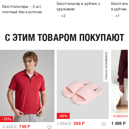
Бюстгальтер в рубчик с
Бюстгальт
Бюстгальтеры - 2 шт.
кружевом
в рубчик
плотный без косточек
+2
+1
C ЭТИМ ТОВАРОМ ПОКУПАЮТ
только самовывоз
-45%
новинк
-73%
1 099
Р
599
Р
1 499
Р
2 999
Р
799
Р