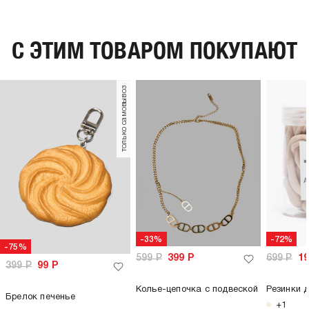
C ЭТИМ ТОВАРОМ ПОКУПАЮТ
только самовывоз
-33%
-72%
-75%
599
Р
399
Р
699
Р
1
399
Р
99
Р
Колье-цепочка с подвеской
Резинки д
Брелок печенье
+1