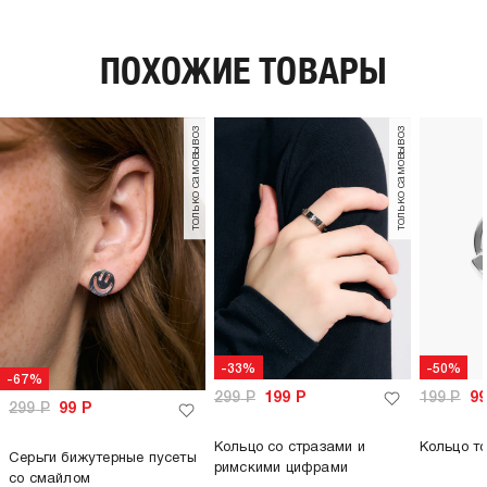
количество в
1
упаковке:
ПОХОЖИЕ ТОВАРЫ
пол:
женский
только самовывоз
только самовывоз
-33%
-50%
-67%
299
Р
199
Р
199
Р
9
299
Р
99
Р
Кольцо со стразами и
Кольцо т
Серьги бижутерные пусеты
римскими цифрами
со смайлом