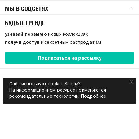
МЫ В СОЦСЕТЯХ
БУДЬ В ТРЕНДЕ
узнавай первым
о новых коллекциях
получи доступ
к секретным распродажам
Подписаться на рассылку
8 800 555-56-96
Сайт использует cookie.
Зачем?
На информационном ресурсе применяются
Ежедневно с 9:00 до 21:00 по Москве
рекомендательные технологии.
Подробнее
Согласие на обработку персональных данных