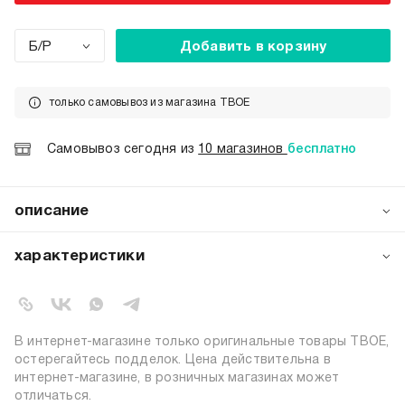
Б/Р
Добавить в корзину
только самовывоз из магазина ТВОЕ
Самовывоз сегодня из
10 магазинов
бесплатно
описание
Погрузитесь в мир стильной бижутерии с необычным
двойным браслетом от бренда ТВОЕ! Этот серебристый
характеристики
аксессуар – настоящее воплощение современного стиля
и креативности. Двойная цепочка с изящным шармом
артикул:
b4987
создает интересный визуальный эффект, а надежное
коллекция:
весна-лето 2025
крепление на карабине обеспечивает удобство в
вид застежки:
карабин
использовании.
В интернет-магазине только оригинальные товары ТВОЕ,
цвет:
белый
остерегайтесь подделок. Цена действительна в
интернет-магазине, в розничных магазинах может
70% железо; 30% цинковый
состав:
отличаться.
сплав