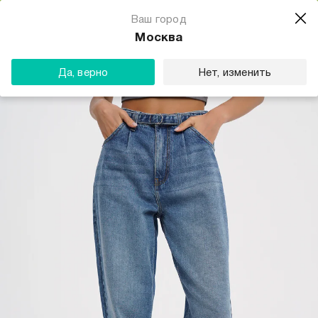
Магазин одежды для тебя
Ваш город
Скачать
☆☆☆☆☆
★★★★★
(23) звезды
Москва
ТВОЕ
Да, верно
Нет, изменить