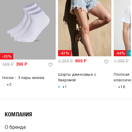
х
-61%
-64%
-33%
2 299
Р
899
Р
1 399
Р
599
Р
399
Р
Шорты джинсовые с
Плотная 
Носки - 3 пары низкие
бахромой
классиче
+2
+1
+18
КОМПАНИЯ
О бренде