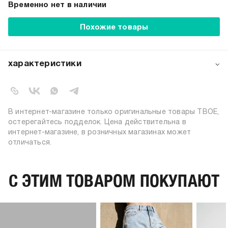
Временно нет в наличии
Похожие товары
характеристики
артикул:
a9210
коллекция:
осень-зима 2022-2023
вид застежки:
пуговицы, молния, пояс
В интернет-магазине только оригинальные товары ТВОЕ,
цвет:
голубой
остерегайтесь подделок. Цена действительна в
интернет-магазине, в розничных магазинах может
состав:
100% хлопок
отличаться.
силуэт:
свободный
тип посадки:
средняя
узор:
однотонный
C ЭТИМ ТОВАРОМ ПОКУПАЮТ
утеплитель:
без утепления
длина:
стандартная
тип карманов:
прорезные, накладные
пол:
женский