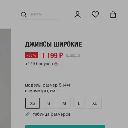
ДЖИНСЫ ШИРОКИЕ
1 199 Р
5 999 Р
-80%
+179 бонусов
модель: размер S (44)
параметры, см:
XS
S
M
L
XL
таблица размеров