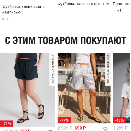
Футболка хлопок с принтом
Поло лет
Футболка хлопковая с
+1
надписью
+1
C ЭТИМ ТОВАРОМ ПОКУПАЮТ
только самовывоз
только самовывоз
-77%
-46%
-74%
2 999
Р
699
Р
1 299
Р