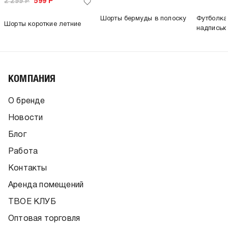
2 299
Р
599
Р
Шорты бермуды в полоску
Футболка
Шорты короткие летние
надпись
КОМПАНИЯ
О бренде
Новости
Блог
Работа
Контакты
Аренда помещений
ТВОЕ КЛУБ
Оптовая торговля