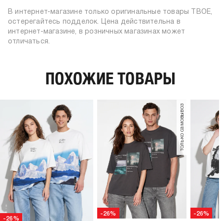
барабанная сушка запрещена
вид застежки:
без застежки
В интернет-магазине только оригинальные товары ТВОЕ,
глажение вывернутой наизнанку
цвет:
белый
остерегайтесь подделок. Цена действительна в
глажение при 150ºС
состав:
100% хлопок
интернет-магазине, в розничных магазинах может
химчистка запрещена
отличаться.
силуэт:
оверсайз
узор:
принт
длина:
удлиненная
ПОХОЖИЕ ТОВАРЫ
тип карманов:
без карманов
плотность материала,
220
г/м2:
только самовывоз
пол:
мужской, женский, унисекс
-26%
-26%
-26%