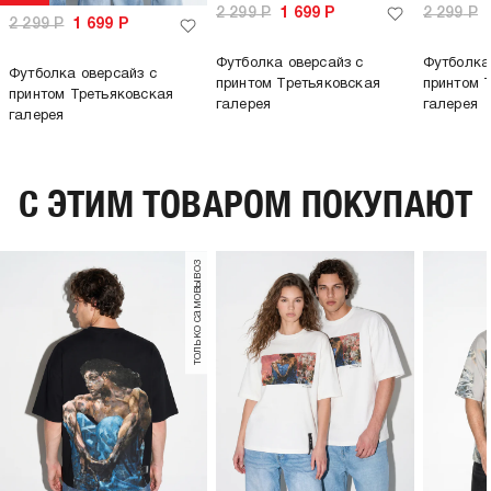
2 299
Р
1 699
Р
2 299
Р
2 299
Р
1 699
Р
Футболка оверсайз с
Футболка
Футболка оверсайз с
принтом Третьяковская
принтом 
принтом Третьяковская
галерея
галерея
галерея
C ЭТИМ ТОВАРОМ ПОКУПАЮТ
только самовывоз