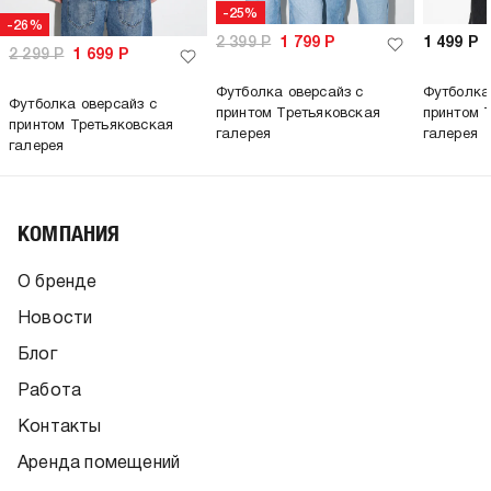
-25%
-26%
2 399
Р
1 799
Р
1 499
Р
2 299
Р
1 699
Р
Футболка оверсайз с
Футболка
Футболка оверсайз с
принтом Третьяковская
принтом 
принтом Третьяковская
галерея
галерея
галерея
КОМПАНИЯ
О бренде
Новости
Блог
Работа
Контакты
Аренда помещений