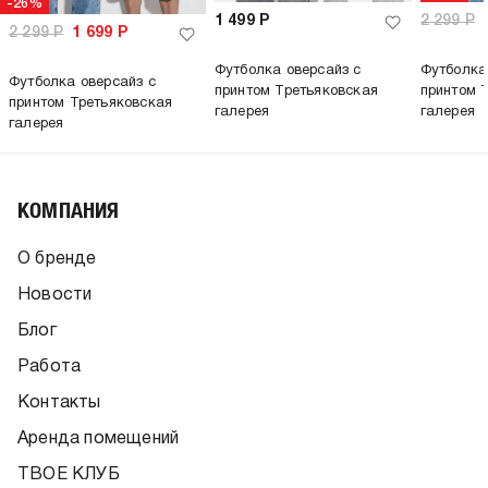
-26%
1 499
Р
2 299
Р
2 299
Р
1 699
Р
Футболка оверсайз с
Футболка
Футболка оверсайз с
принтом Третьяковская
принтом 
принтом Третьяковская
галерея
галерея
галерея
КОМПАНИЯ
О бренде
Новости
Блог
Работа
Контакты
Аренда помещений
ТВОЕ КЛУБ