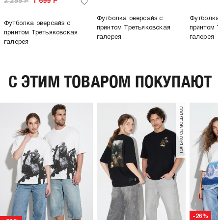
2 299
Р
1 699
Р
Футболка оверсайз с
Футболка
Футболка оверсайз с
принтом Третьяковская
принтом 
принтом Третьяковская
галерея
галерея
галерея
C ЭТИМ ТОВАРОМ ПОКУПАЮТ
только самовывоз
-26%