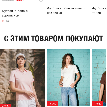
1 999
Р
599
Р
Футболка облегающая с
Футболка
Футболка поло с
надписью
талии
воротником
+5
C ЭТИМ ТОВАРОМ ПОКУПАЮТ
-40%
-75%
-70%