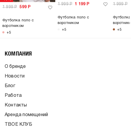
1 999
Р
1 199
Р
1 999
Р
1 999
Р
599
Р
Футболка поло с
Футболка
Футболка поло с
воротником
воротник
воротником
+5
+5
+5
КОМПАНИЯ
О бренде
Новости
Блог
Работа
Контакты
Аренда помещений
ТВОЕ КЛУБ