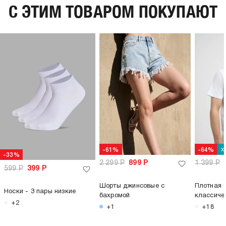
C ЭТИМ ТОВАРОМ ПОКУПАЮТ
х
-61%
-64%
-33%
2 299
Р
899
Р
1 399
Р
599
Р
399
Р
Шорты джинсовые с
Плотная 
Носки - 3 пары низкие
бахромой
классиче
+2
+1
+18