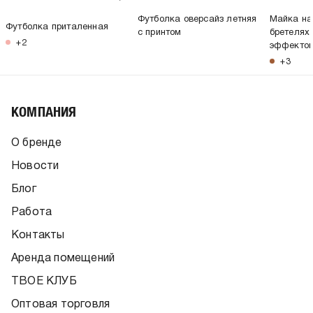
Футболка оверсайз летняя
Майка на
Футболка приталенная
с принтом
бретелях
+2
эффекто
+3
КОМПАНИЯ
О бренде
Новости
Блог
Работа
Контакты
Аренда помещений
ТВОЕ КЛУБ
Оптовая торговля