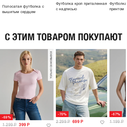
Футболка кроп приталенная
Футболка
Полосатая футболка с
с надписью
принтом
вышитым сердцем
C ЭТИМ ТОВАРОМ ПОКУПАЮТ
только самовывоз
-70%
-67%
-69%
2 299
Р
699
Р
1 199
Р
1 299
Р
399
Р