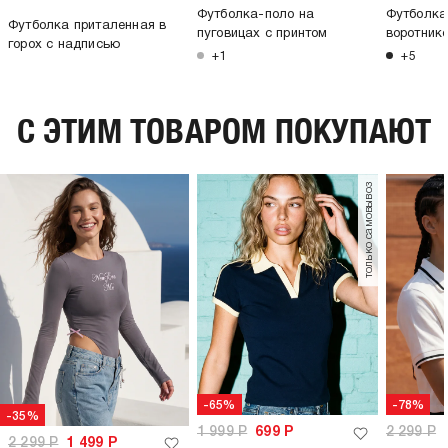
Футболка-поло на
Футболка
Футболка приталенная в
пуговицах с принтом
воротник
горох с надписью
+1
+5
C ЭТИМ ТОВАРОМ ПОКУПАЮТ
только самовывоз
-65%
-78%
-35%
1 999
Р
699
Р
2 299
Р
2 299
Р
1 499
Р