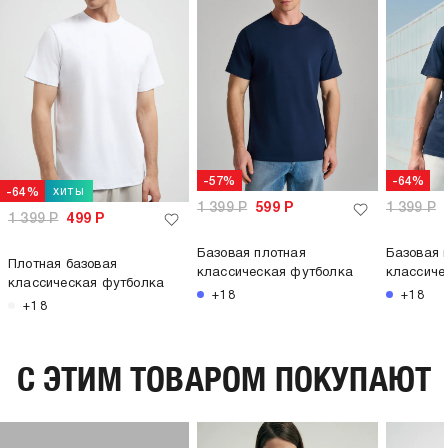
-57%
-64%
хиты
-64%
1 399
Р
599
Р
1 399
Р
1 399
Р
499
Р
Базовая плотная
Базовая 
Плотная базовая
классическая футболка
классиче
классическая футболка
+18
+18
+18
C ЭТИМ ТОВАРОМ ПОКУПАЮТ