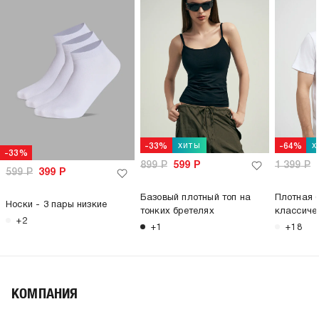
хиты
х
-33%
-64%
-33%
899
Р
599
Р
1 399
Р
599
Р
399
Р
Базовый плотный топ на
Плотная 
Носки - 3 пары низкие
тонких бретелях
классиче
+2
+1
+18
КОМПАНИЯ