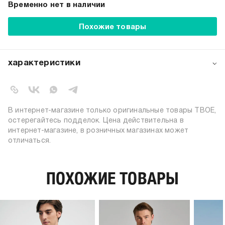
Временно нет в наличии
Похожие товары
характеристики
артикул:
102317
коллекция:
базовая
вид застежки:
без застежки
В интернет-магазине только оригинальные товары ТВОЕ,
цвет:
хаки
остерегайтесь подделок. Цена действительна в
интернет-магазине, в розничных магазинах может
состав:
100% хлопок
отличаться.
силуэт:
прямой, свободный
узор:
однотонный
длина:
стандартная
ПОХОЖИЕ ТОВАРЫ
тип карманов:
без карманов
плотность материала,
180
г/м2:
пол:
мужской