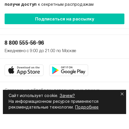
получи доступ
к секретным распродажам
Подписаться на рассылку
8 800 555-56-96
Ежедневно с 9:00 до 21:00 по Москве
Согласие на обработку персональных данных
Сайт использует cookie.
Зачем?
Политика конфиденциальности
На информационном ресурсе применяются
2026. Все права защищены
рекомендательные технологии.
Подробнее