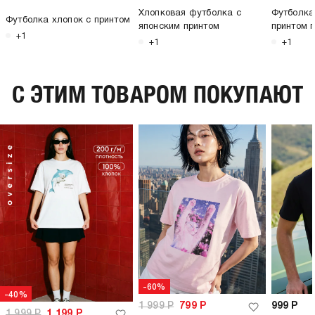
Хлопковая футболка с
Футболка
Футболка хлопок с принтом
японским принтом
принтом г
+1
+1
+1
C ЭТИМ ТОВАРОМ ПОКУПАЮТ
-60%
-40%
1 999
Р
799
Р
999
Р
1 999
Р
1 199
Р