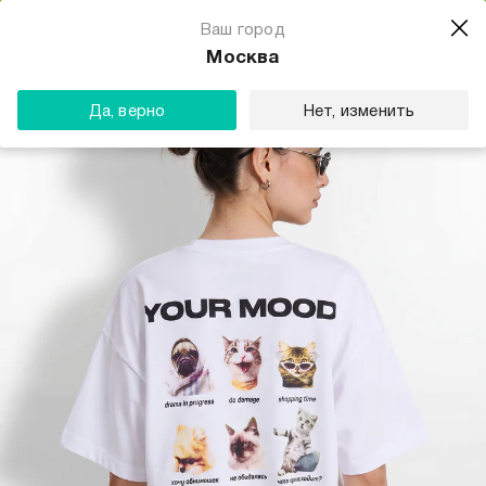
Магазин одежды для тебя
Ваш город
Скачать
☆☆☆☆☆
★★★★★
(23) звезды
Москва
ТВОЕ
Да, верно
Нет, изменить