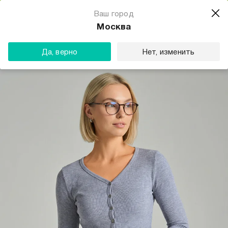
Магазин одежды для тебя
Ваш город
Скачать
☆☆☆☆☆
★★★★★
(23) звезды
Москва
ТВОЕ
Да, верно
Нет, изменить