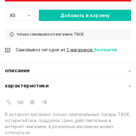
XS
Добавить в корзину
только самовывоз из магазина ТВОЕ
Самовывоз сегодня из
2 магазинов
бесплатно
описание
Женский кардиган от бренда ТВОЕ — это воплощение
элегантной универсальности. Приталенный силуэт мягко
характеристики
облегает фигуру, подчёркивая её достоинства без
излишней строгости. Модель выполнена из
артикул:
105709
качественного трикотажного полотна на основе вискозы
коллекция:
весна-лето 2026
с добавлением эластана: материал приятен к телу,
вид застежки:
пуговицы
хорошо держит форму и обеспечивает комфортную
В интернет-магазине только оригинальные товары ТВОЕ,
посадку.
цвет:
белый меланж
остерегайтесь подделок. Цена действительна в
интернет-магазине, в розничных магазинах может
80% хлопок, 15% полиэстер, 5%
состав:
отличаться.
эластан