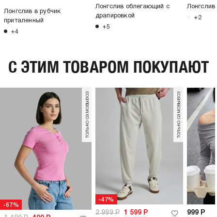
Лонгслив облегающий с
Лонгслив 
Лонгслив в рубчик
драпировкой
+2
приталенный
+5
+4
C ЭТИМ ТОВАРОМ ПОКУПАЮТ
только самовывоз
только самовывоз
-47%
-67%
2 999
Р
1 599
Р
999
Р