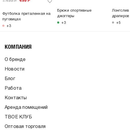
1 499
Р
499
Р
Брюки спортивные
Лонгслив
Футболка приталенная на
джоггеры
драпиров
пуговицах
+3
+5
+3
КОМПАНИЯ
О бренде
Новости
Блог
Работа
Контакты
Аренда помещений
ТВОЕ КЛУБ
Оптовая торговля