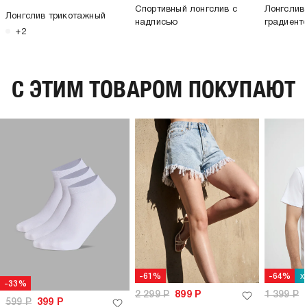
Спортивный лонгслив с
Лонгслив
Лонгслив трикотажный
надписью
градиент
+2
C ЭТИМ ТОВАРОМ ПОКУПАЮТ
х
-61%
-64%
-33%
2 299
Р
899
Р
1 399
Р
599
Р
399
Р