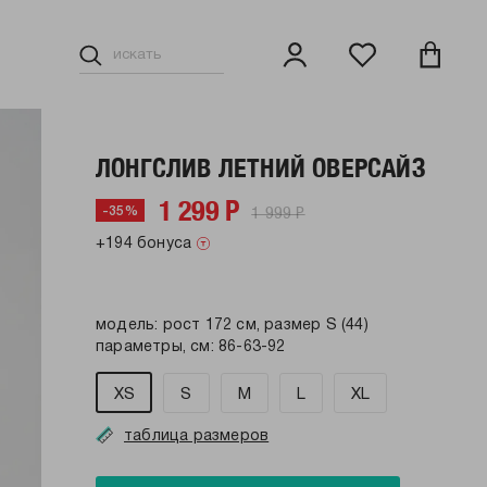
ЛОНГСЛИВ ЛЕТНИЙ ОВЕРСАЙЗ
1 299 Р
1 999 Р
-35%
+194 бонуса
модель: рост 172 см, размер S (44)
параметры, см: 86-63-92
XS
S
M
L
XL
таблица размеров