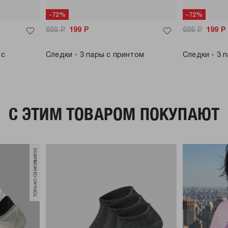
-72%
-72%
699
Р
199
Р
699
Р
199
Р
 с
Следки - 3 пары с принтом
Следки - 3 
C ЭТИМ ТОВАРОМ ПОКУПАЮТ
только самовывоз