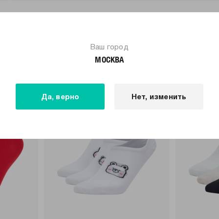
ПОХОЖИЕ ТОВАРЫ
Ваш город
МОСКВА
только самовывоз
только самовывоз
Да, верно
Нет, изменить