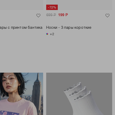
-72%
699
Р
199
Р
пары с принтом бантика
Носки - 3 пары короткие
+2