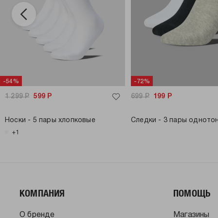
-54%
-72%
1 299
Р
599
Р
699
Р
199
Р
Носки - 5 пары хлопковые
Следки - 3 пары одното
+1
КОМПАНИЯ
ПОМОЩЬ
О бренде
Магазины