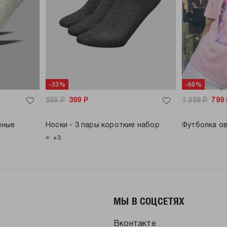
-33%
-60%
599
Р
399
Р
1 999
Р
799
нные
Носки - 3 пары короткие набор
Футболка ов
+3
МЫ В СОЦСЕТЯХ
Вконтакте