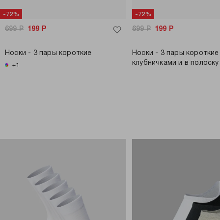
-72%
-72%
699
Р
199
Р
699
Р
199
Р
Носки - 3 пары короткие
Носки - 3 пары короткие
клубничками и в полоску
+1