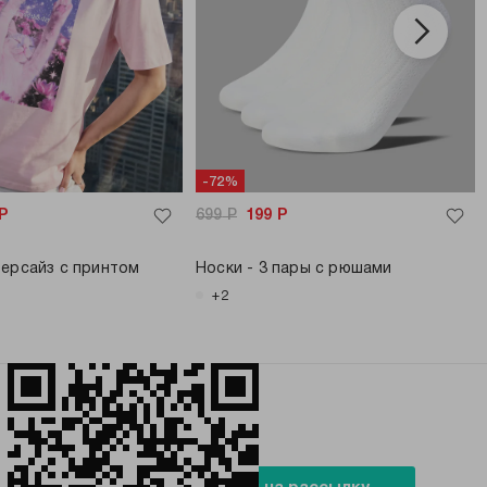
-72%
Р
699
Р
199
Р
ерсайз с принтом
Носки - 3 пары с рюшами
+2
БУДЬ В ТРЕНДЕ