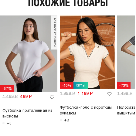
ПОХОЖИЕ ТОВАРЫ
тип карманов:
без карманов
плотность материала,
187
г/м2:
только самовывоз
пол:
женский
хиты
-40%
-73%
-67%
1 999
Р
1 199
Р
1 499
Р
1 499
Р
499
Р
Футболка-поло с коротким
Полосата
Футболка приталенная из
рукавом
вышитым
вискозы
+3
+5