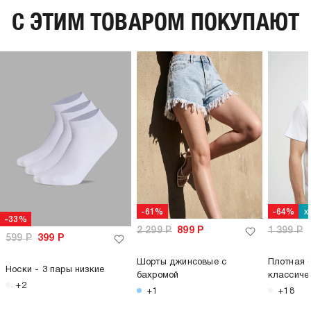
C ЭТИМ ТОВАРОМ ПОКУПАЮТ
х
-61%
-64%
-33%
2 299
Р
899
Р
1 399
Р
599
Р
399
Р
Шорты джинсовые с
Плотная 
Носки - 3 пары низкие
бахромой
классиче
+2
+1
+18