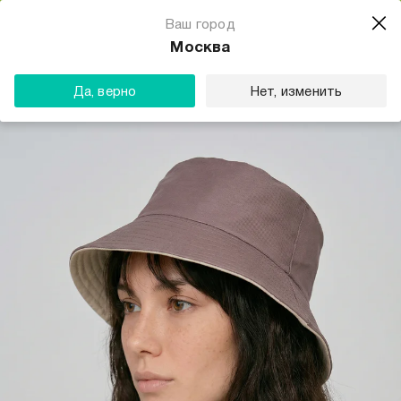
Магазин одежды для тебя
Ваш город
Скачать
☆☆☆☆☆
★★★★★
(23) звезды
Москва
ТВОЕ
Да, верно
Нет, изменить