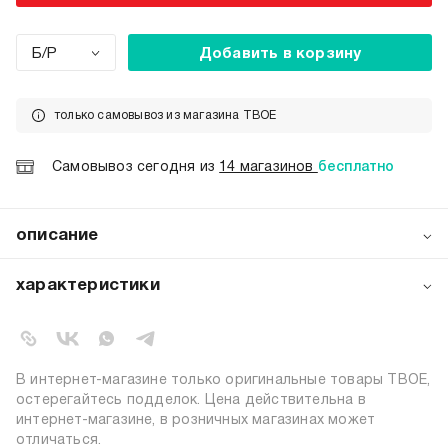
Б/Р
Добавить в корзину
только самовывоз из магазина ТВОЕ
Самовывоз сегодня из
14 магазинов
бесплатно
описание
Двусторонняя панама унисекс от ТВОЕ: светло‑бежевая
и тёмно‑бежевая стороны. Лёгкая летняя модель с
характеристики
полями — для пляжа, моря, прогулок и активного отдыха.
Стильный аксессуар для весны и лета. Меняйте образ в
артикул:
b7180
один момент с ТВОЕ!
коллекция:
весна-лето 2026
цвет:
бежевый
В интернет-магазине только оригинальные товары ТВОЕ,
состав:
100% хлопок
остерегайтесь подделок. Цена действительна в
интернет-магазине, в розничных магазинах может
узор:
однотонный
отличаться.