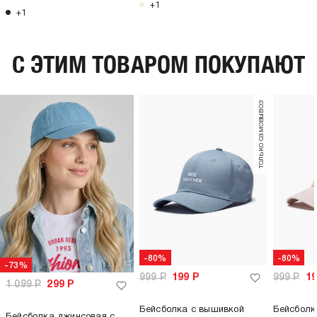
+1
+1
C ЭТИМ ТОВАРОМ ПОКУПАЮТ
только самовывоз
-80%
-80%
-73%
999
Р
199
Р
999
Р
1
1 099
Р
299
Р
Бейсболка с вышивкой
Бейсболк