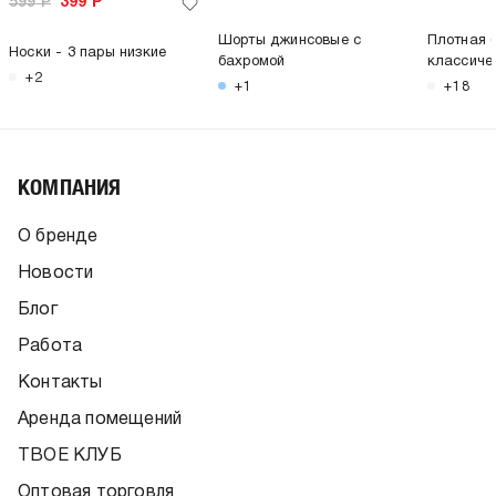
599
Р
399
Р
Шорты джинсовые с
Плотная 
Носки - 3 пары низкие
бахромой
классиче
+2
+1
+18
КОМПАНИЯ
О бренде
Новости
Блог
Работа
Контакты
Аренда помещений
ТВОЕ КЛУБ
Оптовая торговля