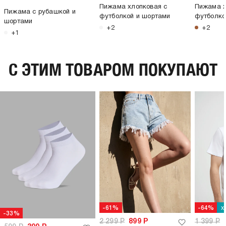
Пижама хлопковая с
Пижама х
Пижама с рубашкой и
футболкой и шортами
футболко
шортами
+2
+2
+1
C ЭТИМ ТОВАРОМ ПОКУПАЮТ
х
-61%
-64%
-33%
2 299
Р
899
Р
1 399
Р