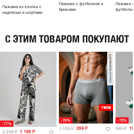
Пижама с футболкой и
Пижама с
Пижама из хлопка с
брюками
футболко
надписью и шортами
C ЭТИМ ТОВАРОМ ПОКУПАЮТ
только самовывоз
-75%
-72%
-77%
1 199
Р
299
Р
699
Р
1
5 299
Р
1 199
Р