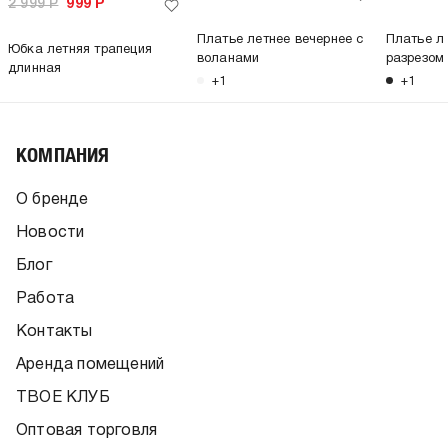
2 999
Р
999
Р
Платье летнее вечернее с
Платье л
Юбка летняя трапеция
воланами
разрезом
длинная
+1
+1
КОМПАНИЯ
О бренде
Новости
Блог
Работа
Контакты
Аренда помещений
ТВОЕ КЛУБ
Оптовая торговля