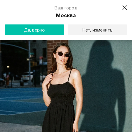
Магазин одежды для тебя
Ваш город
Скачать
☆☆☆☆☆
★★★★★
(23) звезды
Москва
ТВОЕ
Да, верно
Нет, изменить