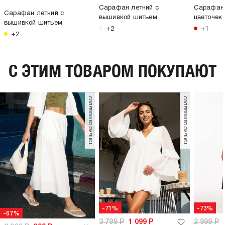
Сарафан летний с
Сарафан 
Сарафан летний с
вышивкой шитьем
цветочек
вышивкой шитьем
+2
+1
+2
C ЭТИМ ТОВАРОМ ПОКУПАЮТ
только самовывоз
только самовывоз
-71%
-73%
-67%
3 799
Р
1 099
Р
2 999
Р