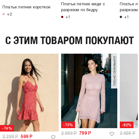
Платье летнее миди с
Платье л
Платье летнее короткое
разрезом по бедру
разрезом
+2
+1
+1
C ЭТИМ ТОВАРОМ ПОКУПАЮТ
только самовывоз
-73%
-82%
-74%
2 999
Р
799
Р
2 699
Р
2 299
Р
599
Р