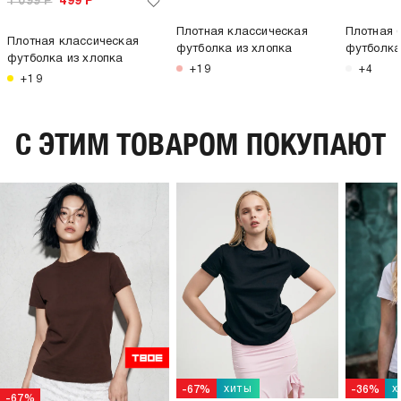
1 099
Р
499
Р
Плотная классическая
Плотная 
Плотная классическая
футболка из хлопка
футболк
футболка из хлопка
+19
+4
+19
C ЭТИМ ТОВАРОМ ПОКУПАЮТ
хиты
х
-67%
-36%
-67%