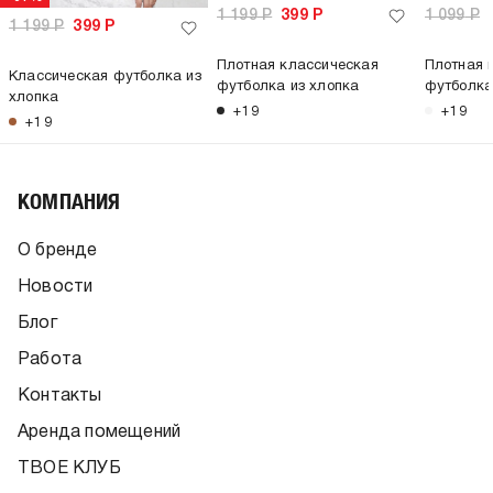
1 199
Р
399
Р
1 099
Р
1 199
Р
399
Р
Плотная классическая
Плотная 
Классическая футболка из
футболка из хлопка
футболка
хлопка
+19
+19
+19
КОМПАНИЯ
О бренде
Новости
Блог
Работа
Контакты
Аренда помещений
ТВОЕ КЛУБ