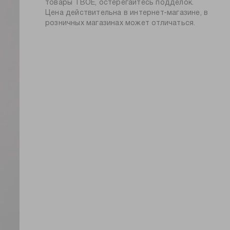
силуэт:
приталенный
товары ТВОЕ, остерегайтесь подделок.
глажение при 150ºС
Цена действительна в интернет-магазине, в
узор:
принт
химчистка запрещена
розничных магазинах может отличаться.
длина:
стандартная
тип карманов:
без карманов
плотность
180
материала, г/м2:
пол:
женский