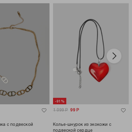
-91%
1 099
Р
99
Р
ка с подвеской
Колье-шнурок из экокожи с
подвеской сердце