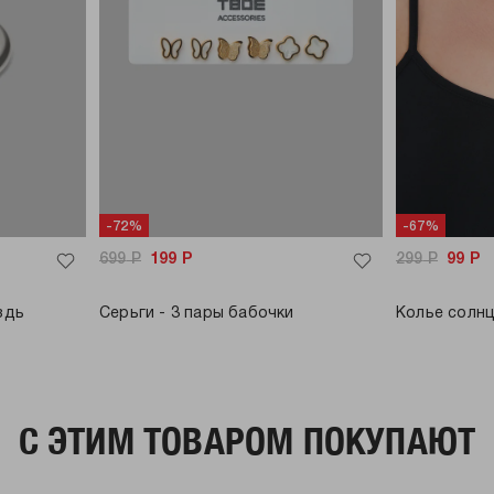
-72%
-67%
699
Р
199
Р
299
Р
99
Р
здь
Серьги - 3 пары бабочки
Колье солнц
C ЭТИМ ТОВАРОМ ПОКУПАЮТ