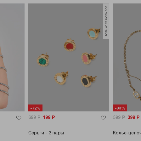
только самовывоз
-72%
-33%
699
Р
199
Р
599
Р
399
Р
Серьги - 3 пары
Колье-цепоч