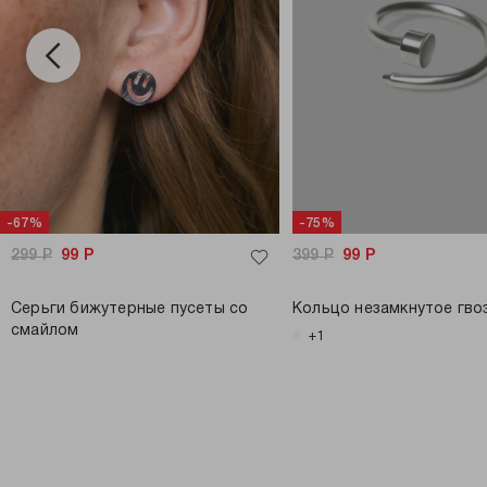
-67%
-75%
299
Р
99
Р
399
Р
99
Р
Серьги бижутерные пусеты со
Кольцо незамкнутое гво
смайлом
+1