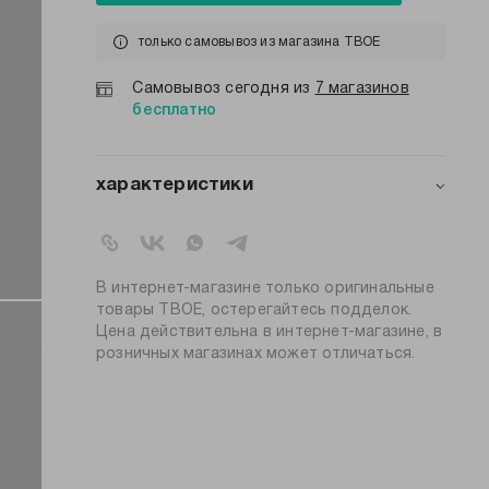
только самовывоз из магазина ТВОЕ
Самовывоз сегодня из
7 магазинов
бесплатно
характеристики
артикул:
b6881
коллекция:
осень-зима 2025-2026
вид застежки:
пусеты, конго
В интернет-магазине только оригинальные
цвет:
разноцветный
товары ТВОЕ, остерегайтесь подделок.
Цена действительна в интернет-магазине, в
100% нержавеющая
состав:
розничных магазинах может отличаться.
сталь
узор:
однотонный
пол:
женский