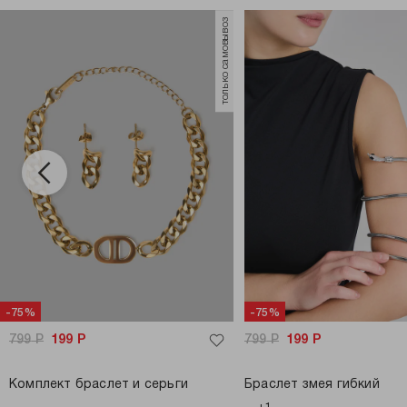
только самовывоз
-75%
-75%
799
Р
199
Р
799
Р
199
Р
Комплект браслет и серьги
Браслет змея гибкий