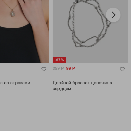
-67%
299
Р
99
Р
е со стразами
Двойной браслет-цепочка с
сердцем