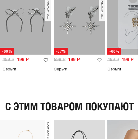
только самовывоз
только самовывоз
-60%
-67%
-60%
499
Р
199
Р
599
Р
199
Р
499
Р
199
Р
Серьги
Серьги
Серьги
C ЭТИМ ТОВАРОМ ПОКУПАЮТ
только самовывоз