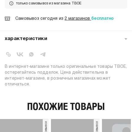
только самовывоз из магазина ТВОЕ
Самовывоз сегодня из
2 магазинов
бесплатно
характеристики
артикул:
b6882
коллекция:
осень-зима 2025-2026
вид застежки:
пусеты
В интернет-магазине только оригинальные товары ТВОЕ,
цвет:
белый
остерегайтесь подделок. Цена действительна в
интернет-магазине, в розничных магазинах может
состав:
100% сплав цинка
отличаться.
силуэт:
оверсайз
узор:
однотонный
пол:
женский
ПОХОЖИЕ ТОВАРЫ