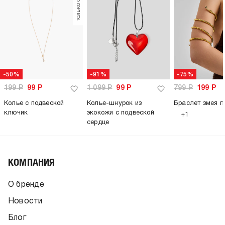
-50%
-91%
-75%
199
Р
99
Р
1 099
Р
99
Р
799
Р
199
Р
Колье с подвеской
Колье-шнурок из
Браслет змея г
ключик
экокожи с подвеской
+1
сердце
КОМПАНИЯ
О бренде
Новости
Блог