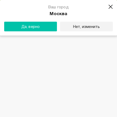
Магазин одежды для тебя
Ваш город
Скачать
☆☆☆☆☆
★★★★★
(23) звезды
Москва
ТВОЕ
Да, верно
Нет, изменить