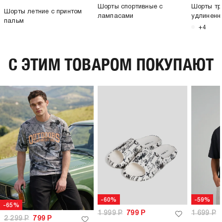
Шорты спортивные с
Шорты тр
Шорты летние с принтом
лампасами
удлиненн
пальм
+4
C ЭТИМ ТОВАРОМ ПОКУПАЮТ
-60%
-59%
-65%
1 999
Р
799
Р
1 699
Р
2 299
Р
799
Р