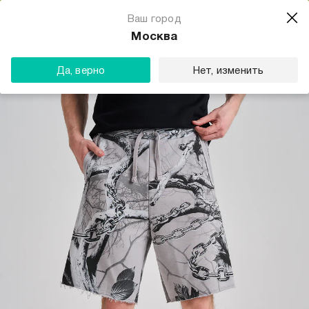
Магазин одежды для тебя
Ваш город
Скачать
☆☆☆☆☆
★★★★★
(23) звезды
Москва
ТВОЕ
Да, верно
Нет, изменить