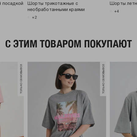
й посадкой
Шорты трикотажные с
Шорты летн
необработанными краями
+4
+2
C ЭТИМ ТОВАРОМ ПОКУПАЮТ
только самовывоз
только самовывоз