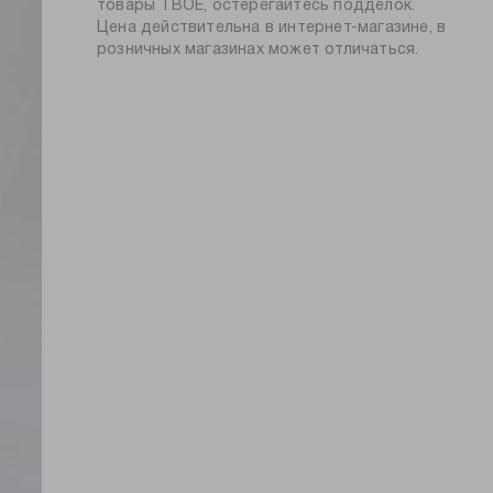
силуэт:
свободный
товары ТВОЕ, остерегайтесь подделок.
Цена действительна в интернет-магазине, в
тип посадки:
высокая
розничных магазинах может отличаться.
узор:
однотонный
длина:
удлиненная
тип карманов:
прорезные
плотность
300
материала, г/м2:
пол:
женский