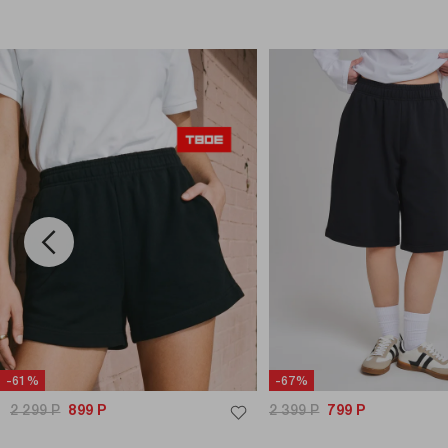
-61%
-67%
2 299
Р
899
Р
2 399
Р
799
Р