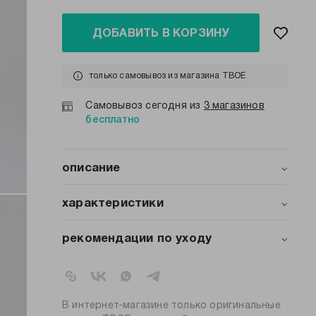
ДОБАВИТЬ В КОРЗИНУ
только самовывоз из магазина ТВОЕ
Самовывоз сегодня из
3 магазинов
бесплатно
описание
Женские шорты от ТВОЕ 2026 —
стильная удлинённая модель с высокой талией. 
характеристики
идеальный выбор для спорта, пляжа и повседнев
артикул:
b7672
рекомендации по уходу
коллекция:
весна-лето 2026
стирка при температуре 30ºС
вид застежки:
резинка
не отбеливать
барабанная сушка запрещена
цвет:
светло-серый меланж
глажение при средней температуре
состав:
100% хлопок
В интернет-магазине только оригинальные
сухая чистка запрещена