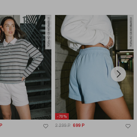
только самовывоз
только самовывоз
-70%
Р
2 299
Р
699
Р