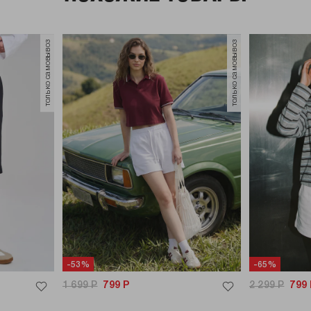
только самовывоз
только самовывоз
-53%
-65%
1 699
Р
799
Р
2 299
Р
799