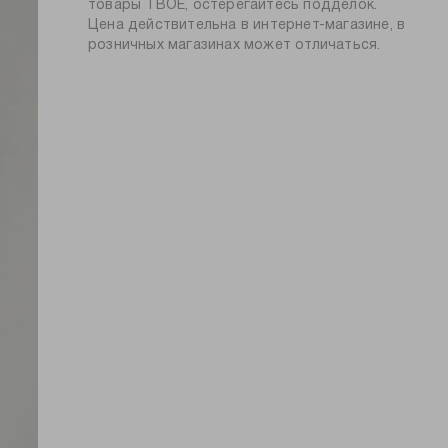
товары ТВОЕ, остерегайтесь подделок.
глажение при 150ºС
силуэт:
оверсайз
Цена действительна в интернет-магазине, в
химчистка запрещена
розничных магазинах может отличаться.
узор:
надписи
утеплитель:
без утепления
длина:
стандартная
тип карманов:
без карманов
плотность
330
материала, г/м2:
пол:
мужской