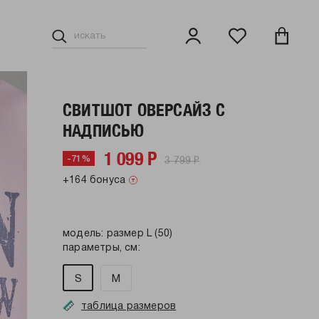
СВИТШОТ ОВЕРСАЙЗ С
НАДПИСЬЮ
1 099 Р
3 799 Р
-71%
+164 бонуса
модель: размер L (50)
параметры, см:
S
M
таблица размеров