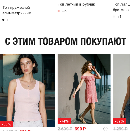
Топ летний в рубчик
Топ лапш
Топ кружевной
бретелях
+3
асимметричный
+1
+1
C ЭТИМ ТОВАРОМ ПОКУПАЮТ
-74%
-69%
-50%
2 699
Р
699
Р
1 299
Р