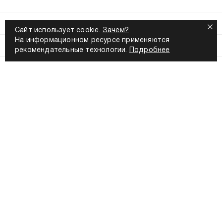
ПОМОЩЬ
Сайт использует cookie.
Зачем?
На информационном ресурсе применяются
МЫ В СОЦСЕТЯХ
рекомендательные технологии.
Подробнее
БУДЬ В ТРЕНДЕ
узнавай первым
о новых коллекциях
получи доступ
к секретным распродажам
Подписаться на рассылку
8 800 555-56-96
Ежедневно с 9:00 до 21:00 по Москве