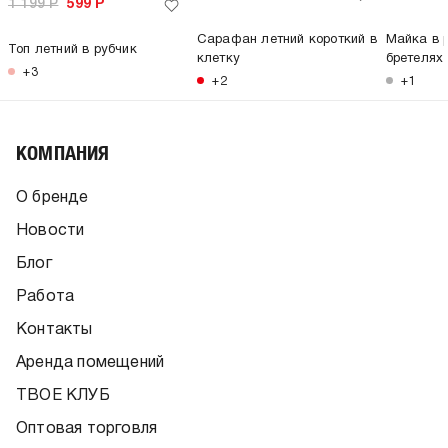
1 199
Р
599
Р
Сарафан летний короткий в
Майка в 
Топ летний в рубчик
клетку
бретелях
+3
+2
+1
КОМПАНИЯ
О бренде
Новости
Блог
Работа
Контакты
Аренда помещений
ТВОЕ КЛУБ
Оптовая торговля