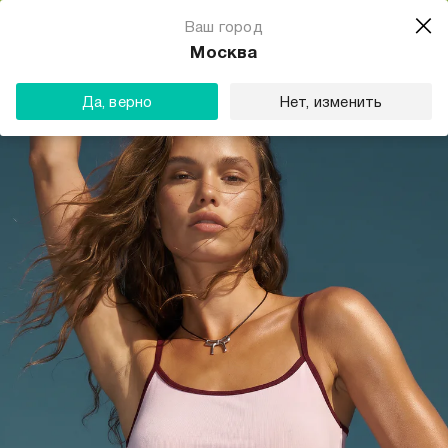
Магазин одежды для тебя
Ваш город
Скачать
☆☆☆☆☆
★★★★★
(23) звезды
Москва
ТВОЕ
Да, верно
Нет, изменить