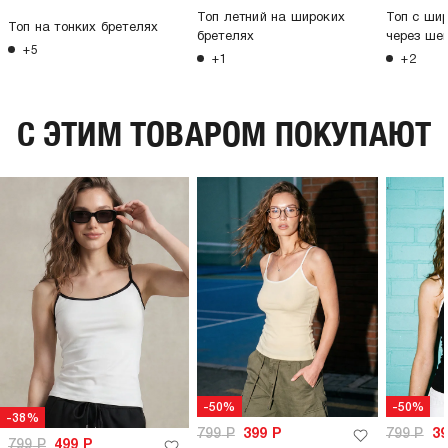
Топ летний на широких
Топ с ши
Топ на тонких бретелях
бретелях
через ше
+5
+1
+2
C ЭТИМ ТОВАРОМ ПОКУПАЮТ
-50%
-50%
-38%
799
Р
399
Р
799
Р
3
799
Р
499
Р