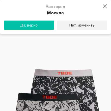
Магазин одежды для тебя
Ваш город
Скачать
☆☆☆☆☆
★★★★★
(23) звезды
Москва
ТВОЕ
Да, верно
Нет, изменить