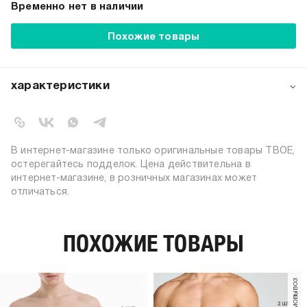
Временно нет в наличии
Похожие товары
характеристики
артикул:
b4469
коллекция:
осень-зима 2024-2025
вид застежки:
резинка
В интернет-магазине только оригинальные товары ТВОЕ,
цвет:
разноцветный
остерегайтесь подделок. Цена действительна в
интернет-магазине, в розничных магазинах может
состав:
95% хлопок, 5% эластан
отличаться.
тип посадки:
средняя
узор:
орнамент
количество в
ПОХОЖИЕ ТОВАРЫ
2
упаковке:
пол:
мужской