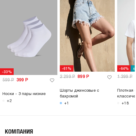
х
-61%
-64%
-33%
2 299
Р
899
Р
1 399
Р
599
Р
399
Р
Шорты джинсовые с
Плотная 
Носки - 3 пары низкие
бахромой
классиче
+2
+1
+18
КОМПАНИЯ