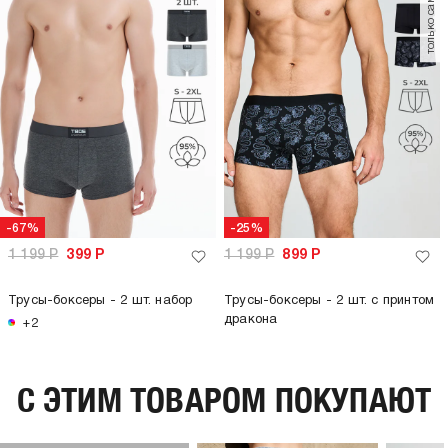
только самовывоз
-67%
-25%
1 199
Р
399
Р
1 199
Р
899
Р
Трусы-боксеры - 2 шт. набор
Трусы-боксеры - 2 шт. с принтом
дракона
+2
C ЭТИМ ТОВАРОМ ПОКУПАЮТ