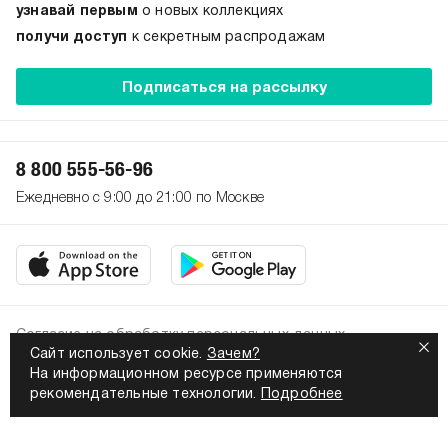
узнавай первым
о новых коллекциях
получи доступ
к секретным распродажам
Подписаться на рассылку
8 800 555-56-96
Ежедневно с 9:00 до 21:00 по Москве
Согласие на обработку персональных данных
Сайт использует cookie.
Зачем?
Политика конфиденциальности
На информационном ресурсе применяются
2026. Все права защищены
рекомендательные технологии.
Подробнее