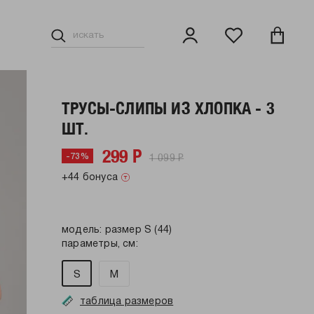
ТРУСЫ-СЛИПЫ ИЗ ХЛОПКА - 3
ШТ.
299 Р
1 099 Р
-73%
+44 бонуса
модель: размер S (44)
параметры, см:
S
M
таблица размеров