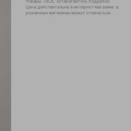
тип посадки:
средняя
товары ТВОЕ, остерегайтесь подделок.
Цена действительна в интернет-магазине, в
узор:
однотонный
розничных магазинах может отличаться.
количество в
3
упаковке:
пол:
женский