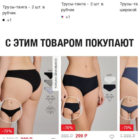
Трусы-танга - 2 шт. в
Трусы-тан
Трусы-танга - 2 шт. в
рубчик
широкой 
рубчик
+1
+1
C ЭТИМ ТОВАРОМ ПОКУПАЮТ
только самовывоз
-70%
-73%
-73%
999
Р
299
Р
1 099
Р