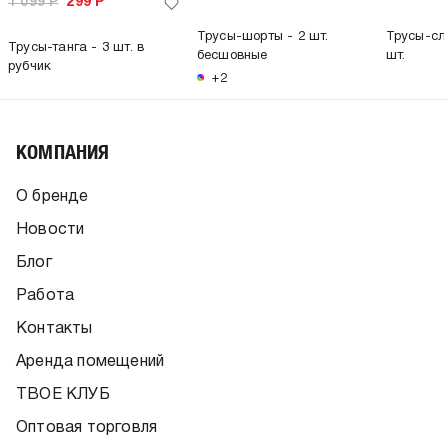
1 099
Р
299
Р
Трусы-шорты - 2 шт.
Трусы-сли
Трусы-танга - 3 шт. в
бесшовные
шт.
рубчик
+2
КОМПАНИЯ
О бренде
Новости
Блог
Работа
Контакты
Аренда помещений
ТВОЕ КЛУБ
Оптовая торговля