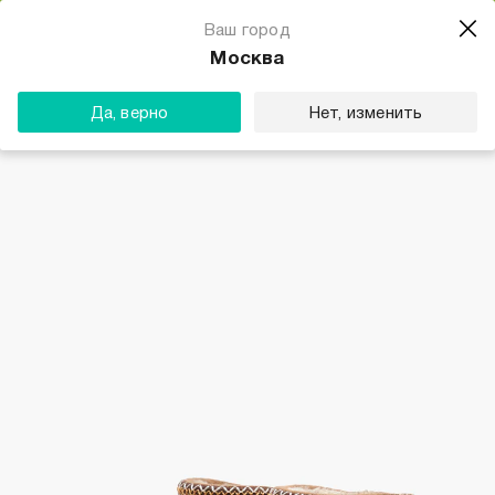
Магазин одежды для тебя
Ваш город
Скачать
☆☆☆☆☆
★★★★★
(23) звезды
Москва
ТВОЕ
Да, верно
Нет, изменить