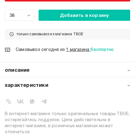
38
Добавить в корзину
только самовывоз из магазина ТВОЕ
Самовывоз сегодня из
1 магазина
бесплатно
описание
Стильные женские угги от бренда ТВОЕ — идеальное
сочетание комфорта и модного дизайна для холодного
характеристики
сезона. Элегантная модель 2025 года выполнена из
высококачественной искусственной замши с
артикул:
b5395
декоративной вышивкой. Внутренний слой из мягкого
коллекция:
осень-зима 2025-2026
искусственного меха обеспечивает тепло и комфорт, а
вид застежки:
без застежки
изысканная вышивка добавляет модели особый шарм.
В интернет-магазине только оригинальные товары ТВОЕ,
цвет:
коричневый
остерегайтесь подделок. Цена действительна в
интернет-магазине, в розничных магазинах может
состав:
100% полиэстер
отличаться.
узор:
однотонный