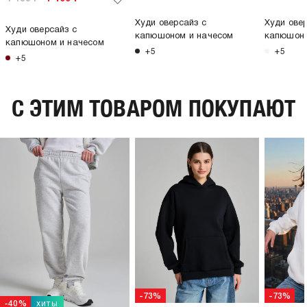
Худи оверсайз с
Худи ове
Худи оверсайз с
капюшоном и начесом
капюшоно
капюшоном и начесом
+5
+5
+5
C ЭТИМ ТОВАРОМ ПОКУПАЮТ
-73%
-73%
хиты
-40%