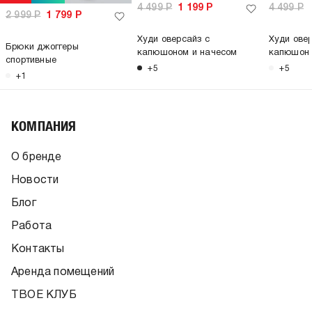
4 499
Р
1 199
Р
4 499
Р
2 999
Р
1 799
Р
Худи оверсайз с
Худи ове
Брюки джоггеры
капюшоном и начесом
капюшоно
спортивные
+5
+5
+1
КОМПАНИЯ
О бренде
Новости
Блог
Работа
Контакты
Аренда помещений
ТВОЕ КЛУБ