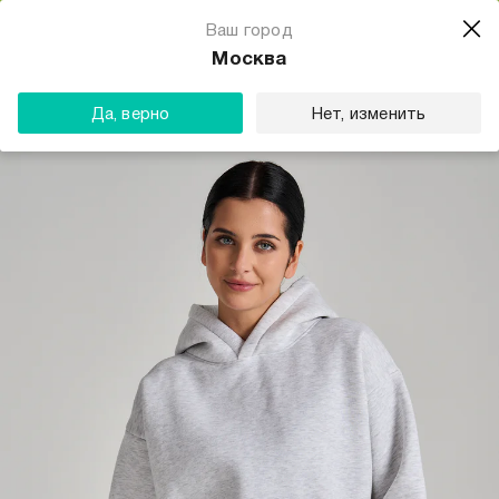
Магазин одежды для тебя
Ваш город
Скачать
☆☆☆☆☆
★★★★★
(23) звезды
Москва
ТВОЕ
Да, верно
Нет, изменить