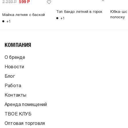
2 299
Р
599
Р
Топ бандо летний в горох
Юбка-шор
Майка летняя с баской
полоску
+1
+1
КОМПАНИЯ
О бренде
Новости
Блог
Работа
Контакты
Аренда помещений
ТВОЕ КЛУБ
Оптовая торговля