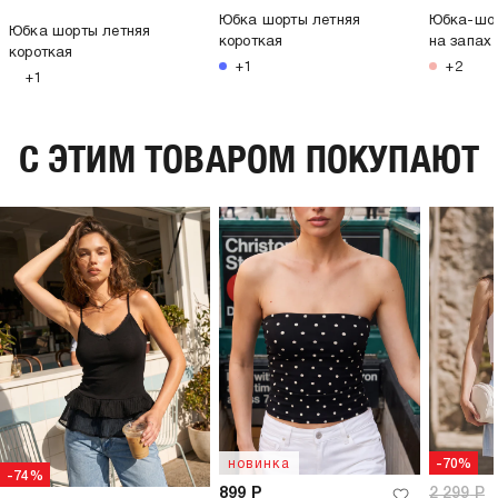
Юбка шорты летняя
Юбка-шор
Юбка шорты летняя
короткая
на запах
короткая
+1
+2
+1
C ЭТИМ ТОВАРОМ ПОКУПАЮТ
новинка
-70%
-74%
899
Р
2 299
Р