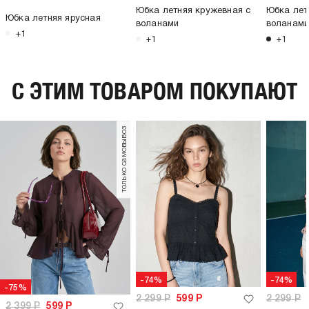
Юбка летняя кружевная с
Юбка лет
Юбка летняя ярусная
воланами
воланам
+1
+1
+1
C ЭТИМ ТОВАРОМ ПОКУПАЮТ
только самовывоз
-74%
-74%
-75%
2 299
Р
599
Р
2 299
Р
2 399
Р
599
Р