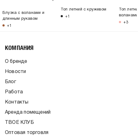
Топ летний с кружевом
Топ летни
Блузка с воланами и
воланам
+1
длинным рукавом
+3
+1
КОМПАНИЯ
О бренде
Новости
Блог
Работа
Контакты
Аренда помещений
ТВОЕ КЛУБ
Оптовая торговля