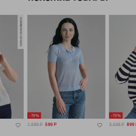
только самовывоз
-70%
-73%
1 999
Р
599
Р
3 299
Р
899