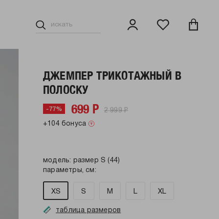
ДЖЕМПЕР ТРИКОТАЖНЫЙ В
ПОЛОСКУ
699 Р
2 999 Р
-77%
+104 бонуса
модель: размер S (44)
параметры, см:
XS
S
M
L
XL
таблица размеров