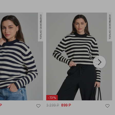
только самовывоз
только самовывоз
-73%
Р
3 299
Р
899
Р