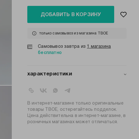
ДОБАВИТЬ В КОРЗИНУ
только самовывоз из магазина ТВОЕ
Самовывоз завтра из
1 магазина
бесплатно
характеристики
артикул:
b7709
коллекция:
весна-лето 2026
вид застежки:
без застежки
В интернет-магазине только оригинальные
цвет:
белый
товары ТВОЕ, остерегайтесь подделок.
Цена действительна в интернет-магазине, в
80% вискоза, 19%
состав:
розничных магазинах может отличаться.
полиэстер
силуэт:
прямой
узор:
полоска