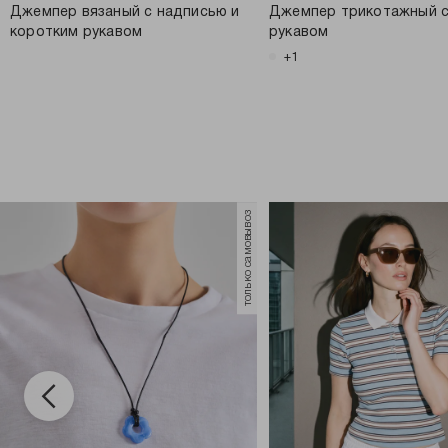
Джемпер вязаный с надписью и
Джемпер трикотажный с
коротким рукавом
рукавом
+1
только самовывоз