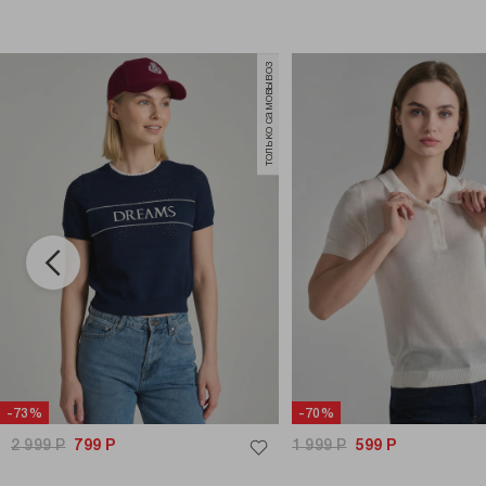
только самовывоз
-73%
-70%
2 999
Р
799
Р
1 999
Р
599
Р