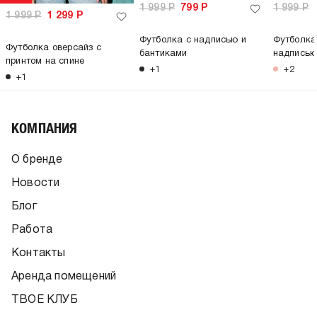
1 999
Р
799
Р
1 999
Р
1 999
Р
1 299
Р
Футболка с надписью и
Футболка
Футболка оверсайз с
бантиками
надпись
принтом на спине
+1
+2
+1
КОМПАНИЯ
О бренде
Новости
Блог
Работа
Контакты
Аренда помещений
ТВОЕ КЛУБ