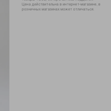
глажение при 150ºС
Цена действительна в интернет-магазине, в
узор:
принт
химчистка запрещена
розничных магазинах может отличаться.
длина:
удлиненная
тип карманов:
без карманов
пол:
женский