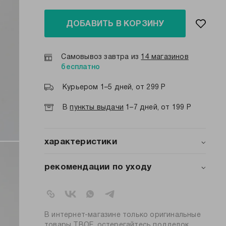
ДОБАВИТЬ В КОРЗИНУ
Самовывоз завтра из
14 магазинов
бесплатно
Курьером 1–5 дней, от 299 Р
В
пункты выдачи
1–7 дней, от 199 Р
характеристики
артикул:
106796
рекомендации по уходу
коллекция:
весна-лето 2026
стирка при температуре 30ºС
вид застежки:
без застежки
стирка вывернутой наизнанку
не отбеливать
цвет:
черный
барабанная сушка запрещена
состав:
100% хлопок
В интернет-магазине только оригинальные
глажение вывернутой наизнанку
силуэт:
оверсайз
товары ТВОЕ, остерегайтесь подделок.