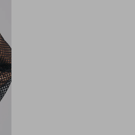
длина:
укороченная
тип карманов:
без карманов
пол:
женский