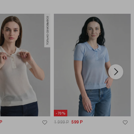
только самовывоз
-70%
Р
1 999
Р
599
Р