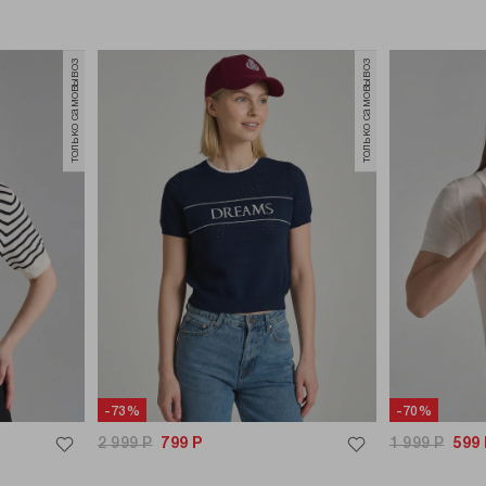
только самовывоз
только самовывоз
-73%
-70%
2 999
Р
799
Р
1 999
Р
599