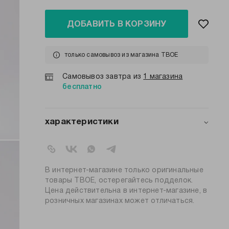
ДОБАВИТЬ В КОРЗИНУ
только самовывоз из магазина ТВОЕ
Самовывоз завтра из
1 магазина
бесплатно
характеристики
артикул:
b2528
коллекция:
весна-лето 2024
вид застежки:
без застежки
В интернет-магазине только оригинальные
цвет:
черный
товары ТВОЕ, остерегайтесь подделок.
Цена действительна в интернет-магазине, в
95% полиэстер; 5%
состав:
розничных магазинах может отличаться.
эластан
силуэт:
прямой
узор:
однотонный