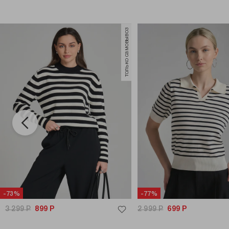
только самовывоз
-73%
-77%
3 299
Р
899
Р
2 999
Р
699
Р