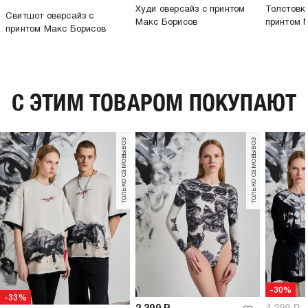
Худи оверсайз с принтом
Толстовк
Свитшот оверсайз с
Макс Борисов
принтом 
принтом Макс Борисов
C ЭТИМ ТОВАРОМ ПОКУПАЮТ
только самовывоз
только самовывоз
-30%
-33%