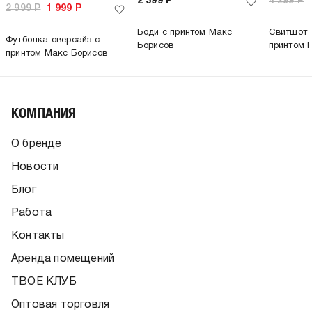
2 399
Р
4 299
Р
2 999
Р
1 999
Р
Боди с принтом Макс
Свитшот 
Футболка оверсайз с
Борисов
принтом 
принтом Макс Борисов
КОМПАНИЯ
О бренде
Новости
Блог
Работа
Контакты
Аренда помещений
ТВОЕ КЛУБ
Оптовая торговля