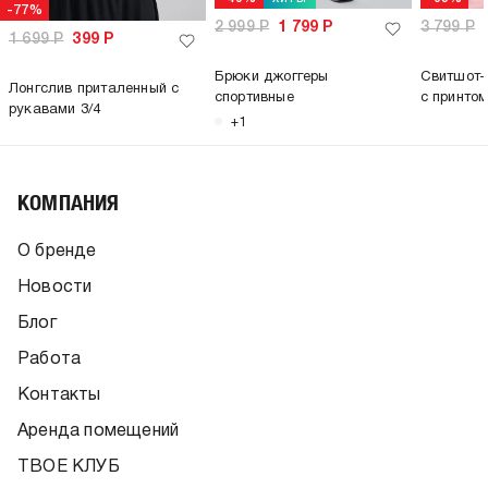
-77%
2 999
Р
1 799
Р
3 799
Р
1 699
Р
399
Р
Брюки джоггеры
Свитшот-
Лонгслив приталенный с
спортивные
с принтом
рукавами 3/4
+1
КОМПАНИЯ
О бренде
Новости
Блог
Работа
Контакты
Аренда помещений
ТВОЕ КЛУБ