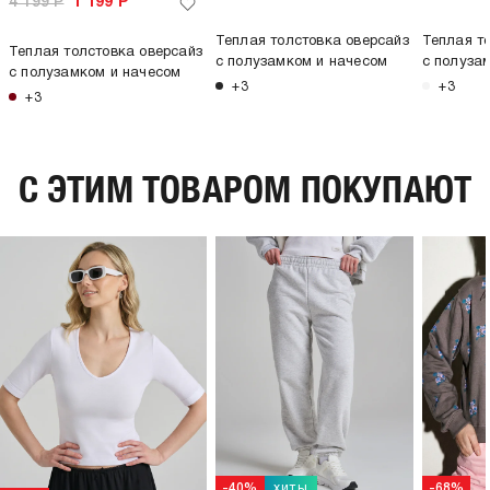
4 199
Р
1 199
Р
Теплая толстовка оверсайз
Теплая т
Теплая толстовка оверсайз
с полузамком и начесом
с полуза
с полузамком и начесом
+3
+3
+3
C ЭТИМ ТОВАРОМ ПОКУПАЮТ
хиты
-40%
-68%