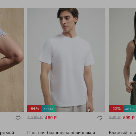
хиты
хиты
-64%
-33%
1 399
Р
499
Р
899
Р
599
Р
хромой
Плотная базовая классическая
Базовый пло