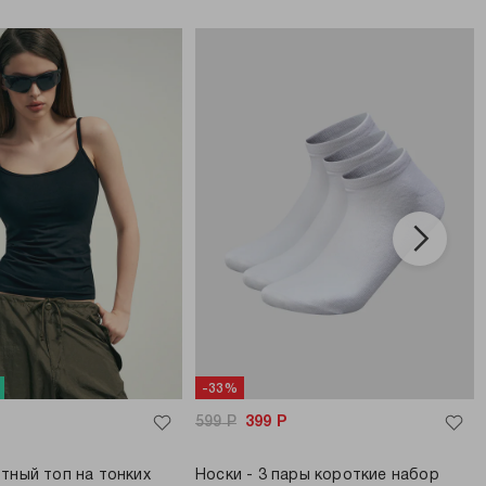
-33%
599
Р
399
Р
тный топ на тонких
Носки - 3 пары короткие набор