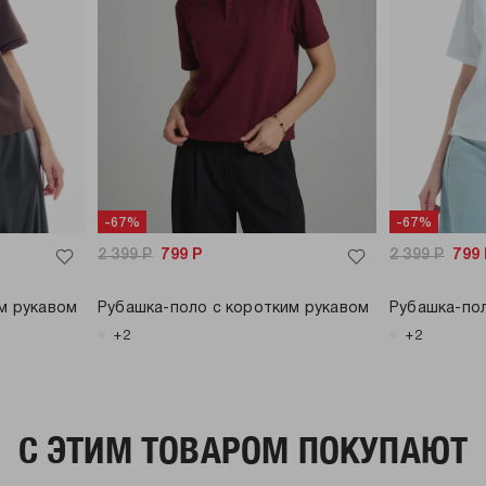
-67%
-67%
2 399
Р
799
Р
2 399
Р
799
м рукавом
Рубашка-поло с коротким рукавом
Рубашка-пол
+2
+2
C ЭТИМ ТОВАРОМ ПОКУПАЮТ