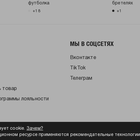
футболка
бретелях
+18
+1
МЫ В СОЦСЕТЯХ
Вконтакте
TikTok
Телеграм
ь товар
ограммы лояльности
зует cookie.
Зачем?
ионном ресурсе применяются рекомендательные технологии
альности
Согласие на обработку персональных данных