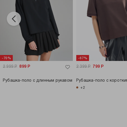
-70%
-67%
2 999
Р
899
Р
2 399
Р
799
Р
Рубашка-поло с длинным рукавом
Рубашка-поло с коротки
+2