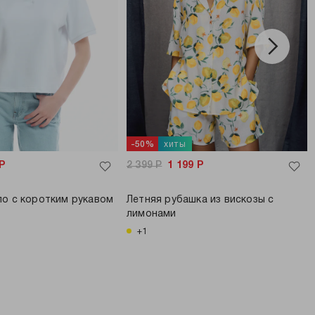
хиты
-50%
Р
2 399
Р
1 199
Р
о с коротким рукавом
Летняя рубашка из вискозы с
лимонами
+1