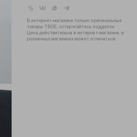
артикул:
104831
коллекция:
осень-зима 2025-2026
вид застежки:
пуговицы
В интернет-магазине только оригинальные
цвет:
черный
товары ТВОЕ, остерегайтесь подделок.
Цена действительна в интернет-магазине, в
состав:
100% хлопок
розничных магазинах может отличаться.
силуэт:
свободный
узор:
однотонный
утеплитель:
без утепления
длина:
стандартная
тип карманов:
без карманов
плотность
237
материала, г/м2:
пол:
женский