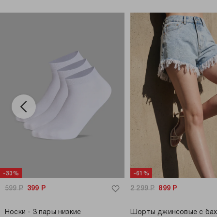
-33%
-61%
599
Р
399
Р
2 299
Р
899
Р
Носки - 3 пары низкие
Шорты джинсовые с ба