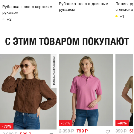
Рубашка-поло с длинным
Летняя р
Рубашка-поло с коротким
рукавом
с лимона
рукавом
+1
+2
C ЭТИМ ТОВАРОМ ПОКУПАЮТ
только самовывоз
-67%
-40%
-78%
2 399
Р
799
Р
999
Р
5