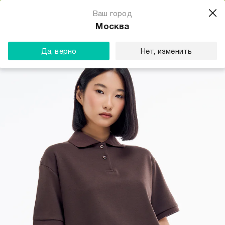
Магазин одежды для тебя
Ваш город
Скачать
☆☆☆☆☆
★★★★★
(23) звезды
Москва
ТВОЕ
Да, верно
Нет, изменить