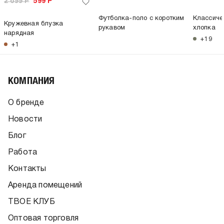
2 699
Р
599
Р
Футболка-поло с коротким
Классиче
Кружевная блузка
рукавом
хлопка
нарядная
+19
+1
КОМПАНИЯ
О бренде
Новости
Блог
Работа
Контакты
Аренда помещений
ТВОЕ КЛУБ
Оптовая торговля